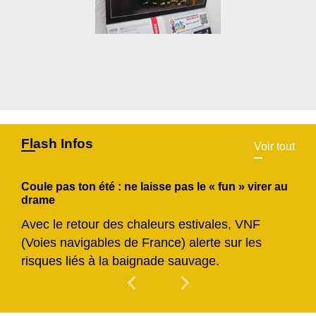
Flash Infos
Voir tout
Coule pas ton été : ne laisse pas le « fun » virer au
drame
Avec le retour des chaleurs estivales, VNF
(Voies navigables de France) alerte sur les
risques liés à la baignade sauvage.
chevron_left
chevron_right
Previous
Next