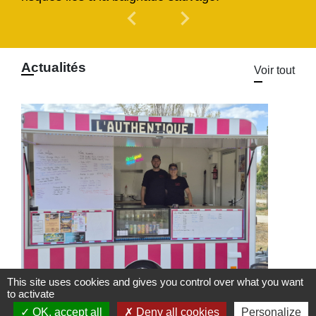
chevron_left
chevron_right
Previous
Next
Actualités
Voir tout
This site uses cookies and gives you control over what you want
to activate
Food Truck l'Authentique à
OK, accept all
Deny all cookies
Personalize