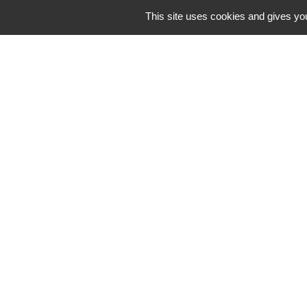
septembre 2026
This site uses cookies and gives you
Contacts
Commune de St Nicolas de Port
4bis place de la République
54210 Saint-Nicolas-de-Port - FRANCE
+33 3 83 48 15 15