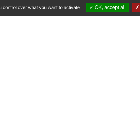
renouvellement du bureau à 95%.
 control over what you want to activate
OK, accept all
Liens
Région Grand Est
Communauté de Communes des Pays du
Sel et du Vermois