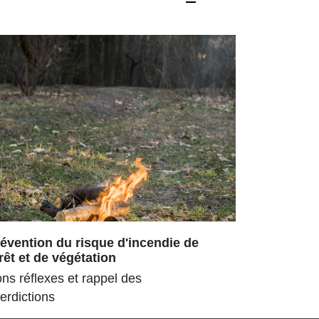
évention du risque d'incendie de
Repas ch
rêt et de végétation
180 senior
ns réflexes et rappel des
parc ombra
terdictions
pour la 3ᵉ
estival