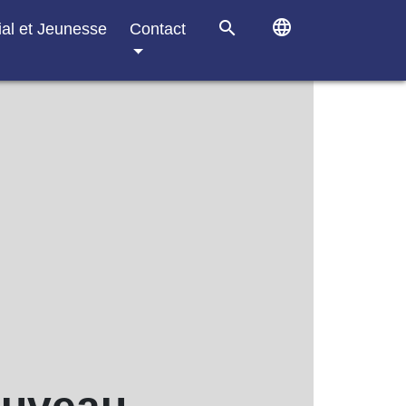
language
search
ial et Jeunesse
Contact