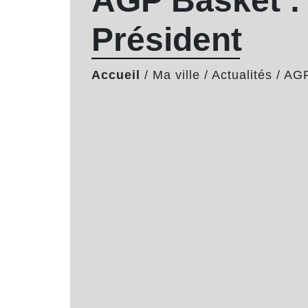
AGP Basket :
Président
Accueil
/
Ma ville
/
Actualités
/
AGP