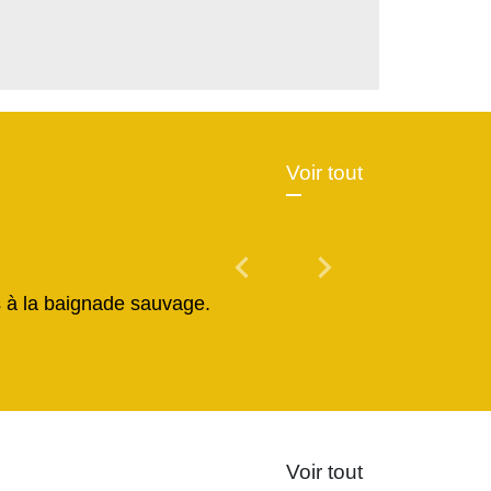
Voir tout
chevron_left
chevron_right
Previous
Next
és à la baignade sauvage.
Voir tout