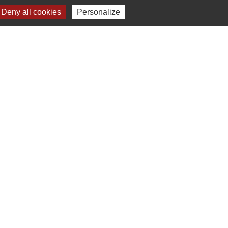
Deny all cookies
Personalize
Jumelage
Dielheim (Allemagne)