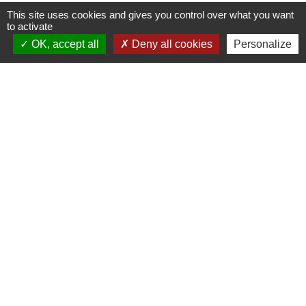
This site uses cookies and gives you control over what you want
to activate
Contacts
OK, accept all
Deny all cookies
Personalize
Commune de St Nicolas de Port
4bis place de la République
54210 Saint-Nicolas-de-Port - FRANCE
+33 3 83 48 15 15
Liens
Région Grand Est
Communauté de Communes des Pays du Sel et du
Vermois
Jumelage