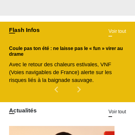
Flash Infos
Voir tout
Coule pas ton été : ne laisse pas le « fun » virer au
drame
Avec le retour des chaleurs estivales, VNF
(Voies navigables de France) alerte sur les
risques liés à la baignade sauvage.
chevron_left
chevron_right
Previous
Next
Actualités
Voir tout