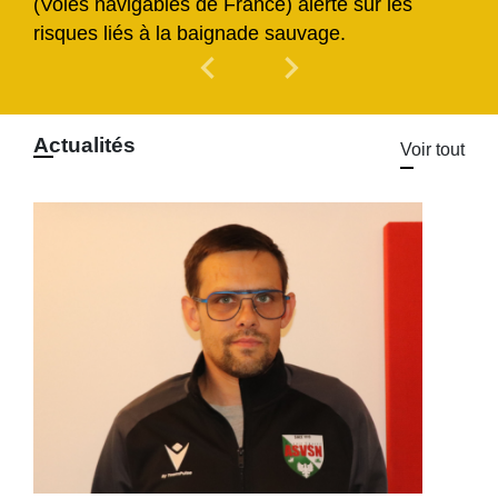
(Voies navigables de France) alerte sur les
risques liés à la baignade sauvage.
chevron_left
chevron_right
Previous
Next
Actualités
Voir tout