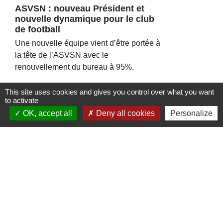
ASVSN : nouveau Président et
nouvelle dynamique pour le club
de football
Une nouvelle équipe vient d’être portée à
la tête de l’ASVSN avec le
renouvellement du bureau à 95%.
This site uses cookies and gives you control over what you want
to activate
OK, accept all
Deny all cookies
Personalize
Contacts
Commune de St Nicolas de Port
4bis place de la République
54210 Saint-Nicolas-de-Port - FRANCE
+33 3 83 48 15 15