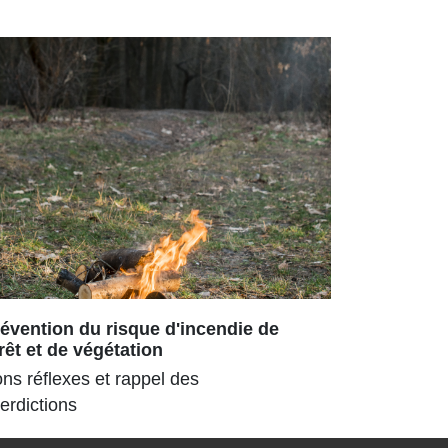
évention du risque d'incendie de
Repas ch
rêt et de végétation
180 senior
ns réflexes et rappel des
parc ombra
terdictions
pour la 3ᵉ
estival