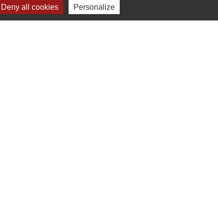
Deny all cookies
Personalize
Jumelage
Dielheim (Allemagne)
s