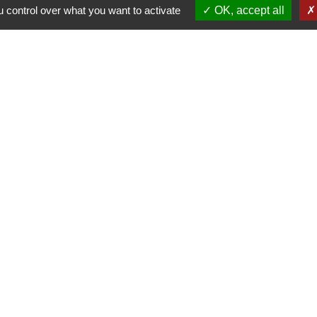
renouvellement du bureau à 95%.
 control over what you want to activate
OK, accept all
Liens
Région Grand Est
Communauté de Communes des Pays du
Sel et du Vermois
alité
-
Accessibilité
-
Plan du site
-
Gestion des cookie