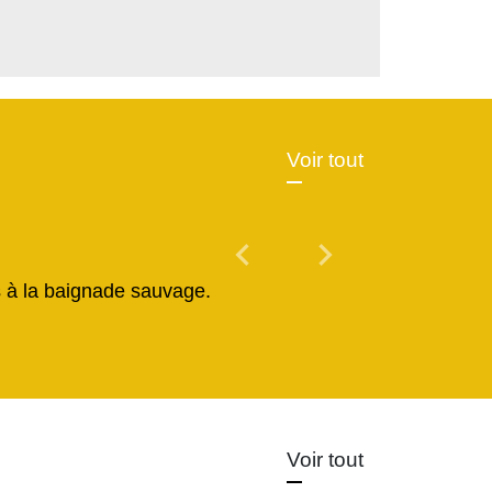
Voir tout
chevron_left
chevron_right
Previous
Next
és à la baignade sauvage.
Voir tout