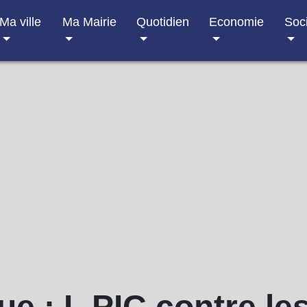
Ma ville
Ma Mairie
Quotidien
Economie
Soc
e : L PIC contre le