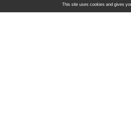
septembre 2026
This site uses cookies and gives you
Contacts
Commune de St Nicolas de Port
4bis place de la République
54210 Saint-Nicolas-de-Port - FRANCE
+33 3 83 48 15 15
Mentions légales
-
Politique de confidenti