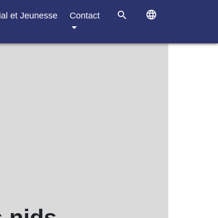
language
search
ial et Jeunesse
Contact
s nids