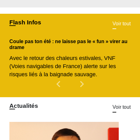
Flash Infos
Voir tout
Coule pas ton été : ne laisse pas le « fun » virer au
drame
Avec le retour des chaleurs estivales, VNF
(Voies navigables de France) alerte sur les
risques liés à la baignade sauvage.
chevron_left
chevron_right
Previous
Next
Actualités
Voir tout