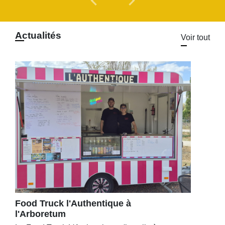
chevron_left
chevron_right
Actualités
Voir tout
Food Truck l'Authentique à
l'Arboretum