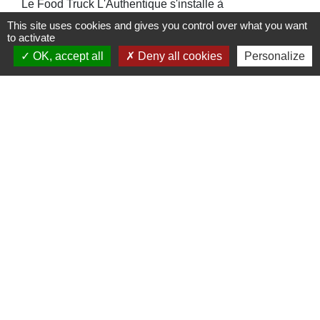
Le Food Truck L'Authentique s'installe à
l'aire de détente et de loisirs de
This site uses cookies and gives you control over what you want
to activate
l'Arboretum, jusqu’au 6 septembre 2026
OK, accept all
Deny all cookies
Personalize
Contacts
Commune de St Nicolas de Port
4bis place de la République
54210 Saint-Nicolas-de-Port - FRANCE
+33 3 83 48 15 15
Liens