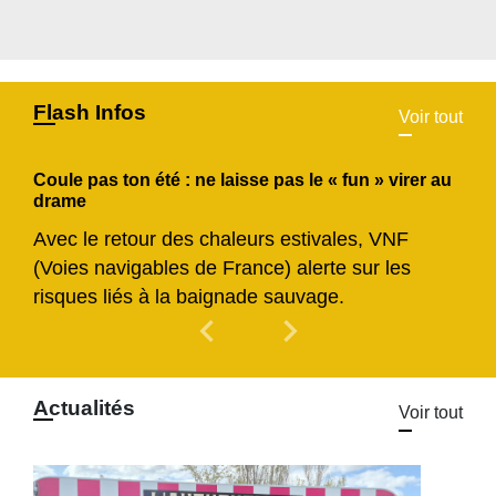
Flash Infos
Voir tout
Coule pas ton été : ne laisse pas le « fun » virer au
drame
Avec le retour des chaleurs estivales, VNF
(Voies navigables de France) alerte sur les
risques liés à la baignade sauvage.
chevron_left
chevron_right
Previous
Next
Actualités
Voir tout