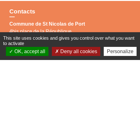
Contacts
Commune de St Nicolas de Port
4bis place de la République
This site uses cookies and gives you control over what you want
54210 Saint-Nicolas-de-Port - FRANCE
to activate
+33 3 83 48 15 15
OK, accept all
Deny all cookies
Personalize
Liens
Région Grand Est
Communauté de Communes des Pays du Sel et du
Vermois
Jumelage