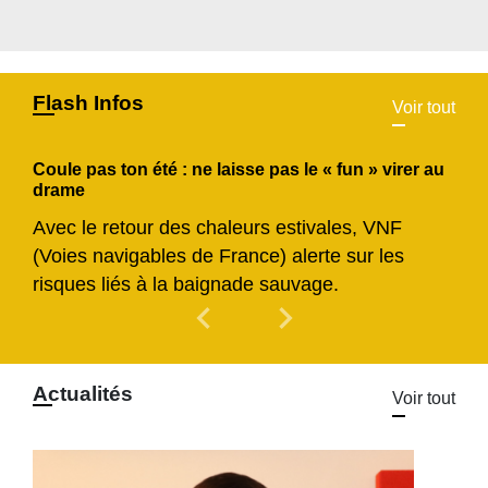
Flash Infos
Voir tout
Coule pas ton été : ne laisse pas le « fun » virer au
drame
Avec le retour des chaleurs estivales, VNF
(Voies navigables de France) alerte sur les
risques liés à la baignade sauvage.
chevron_left
chevron_right
Previous
Next
Actualités
Voir tout