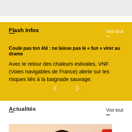
Flash Infos
Voir tout
Coule pas ton été : ne laisse pas le « fun » virer au
drame
Avec le retour des chaleurs estivales, VNF
(Voies navigables de France) alerte sur les
risques liés à la baignade sauvage.
chevron_left
chevron_right
Previous
Next
Actualités
Voir tout