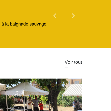
chevron_left
chevron_right
Previous
Next
és à la baignade sauvage.
Voir tout