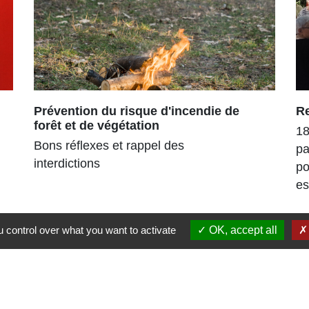
Prévention du risque d'incendie de
R
forêt et de végétation
18
Bons réflexes et rappel des
pa
interdictions
po
es
 control over what you want to activate
OK, accept all