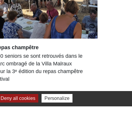
epas champêtre
Arboretum
enrichi et
0 seniors se sont retrouvés dans le
L’Arboretu
rc ombragé de la Villa Malraux
arboré déjà
ur la 3ᵉ édition du repas champêtre
Tout au lo
tival
travaux, d
ont...
Deny all cookies
Personalize