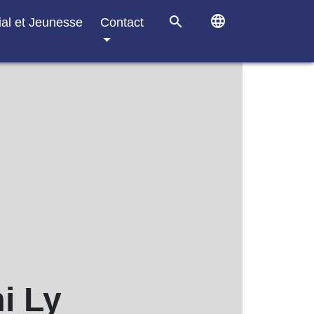
language
search
ial et Jeunesse
Contact
i Ly