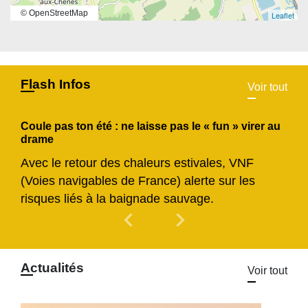
© OpenStreetMap
Leaflet
Flash Infos
Voir tout
Coule pas ton été : ne laisse pas le « fun » virer au
drame
Avec le retour des chaleurs estivales, VNF
(Voies navigables de France) alerte sur les
risques liés à la baignade sauvage.
chevron_left
chevron_right
Previous
Next
Actualités
Voir tout