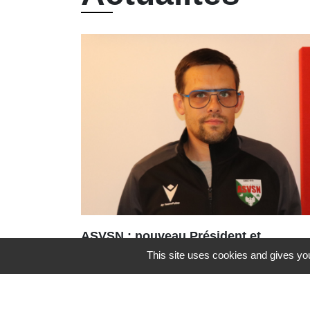
ASVSN : nouveau Président et
nouvelle dynamique pour le club
This site uses cookies and gives you
de football
Une nouvelle équipe vient d’être
portée à la tête de l’ASVSN avec le