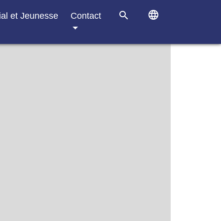
language
search
ial et Jeunesse
Contact