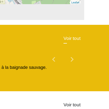
Leaflet
Voir tout
chevron_left
chevron_right
Previous
Next
és à la baignade sauvage.
Voir tout