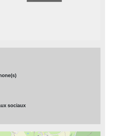
hone(s)
ux sociaux