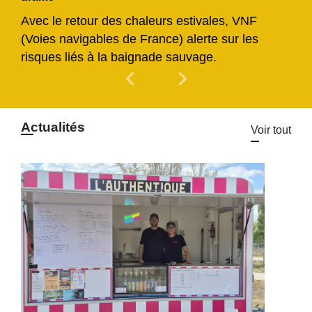
Avec le retour des chaleurs estivales, VNF
(Voies navigables de France) alerte sur les
risques liés à la baignade sauvage.
chevron_left
chevron_right
Previous
Next
Actualités
Voir tout