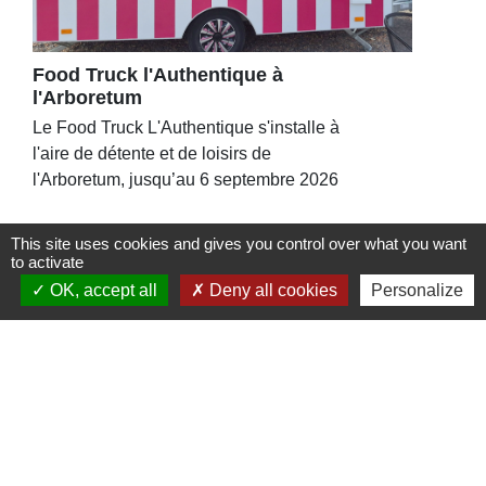
Food Truck l'Authentique à
l'Arboretum
Le Food Truck L'Authentique s'installe à
l'aire de détente et de loisirs de
l'Arboretum, jusqu’au 6 septembre 2026
This site uses cookies and gives you control over what you want
to activate
OK, accept all
Deny all cookies
Personalize
Contacts
Commune de St Nicolas de Port
4bis place de la République
54210 Saint-Nicolas-de-Port - FRANCE
+33 3 83 48 15 15