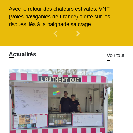
Avec le retour des chaleurs estivales, VNF
(Voies navigables de France) alerte sur les
risques liés à la baignade sauvage.
chevron_left
chevron_right
Previous
Next
Actualités
Voir tout