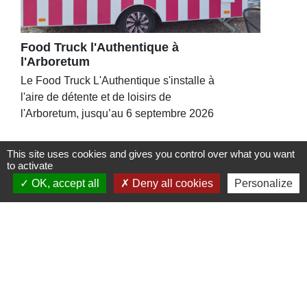
Food Truck l'Authentique à
l'Arboretum
Le Food Truck L'Authentique s'installe à
l'aire de détente et de loisirs de
l'Arboretum, jusqu’au 6 septembre 2026
This site uses cookies and gives you control over what you want
to activate
OK, accept all
Deny all cookies
Personalize
Contacts
Commune de St Nicolas de Port
4bis place de la République
54210 Saint-Nicolas-de-Port - FRANCE
+33 3 83 48 15 15