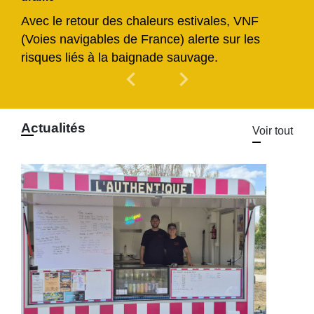
Avec le retour des chaleurs estivales, VNF
(Voies navigables de France) alerte sur les
risques liés à la baignade sauvage.
chevron_left
chevron_right
Previous
Next
Actualités
Voir tout