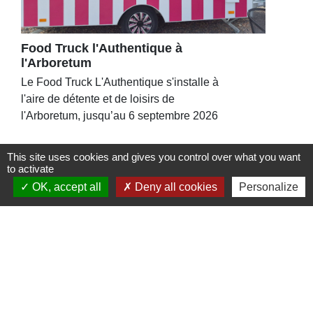
Food Truck l'Authentique à
l'Arboretum
Le Food Truck L'Authentique s'installe à
l'aire de détente et de loisirs de
l'Arboretum, jusqu’au 6 septembre 2026
This site uses cookies and gives you control over what you want
to activate
OK, accept all
Deny all cookies
Personalize
Contacts
Commune de St Nicolas de Port
4bis place de la République
54210 Saint-Nicolas-de-Port - FRANCE
+33 3 83 48 15 15