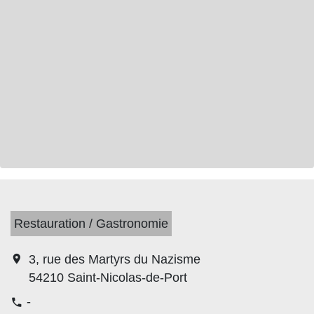
Restauration / Gastronomie
location_on
3, rue des Martyrs du Nazisme
54210 Saint-Nicolas-de-Port
-
phone