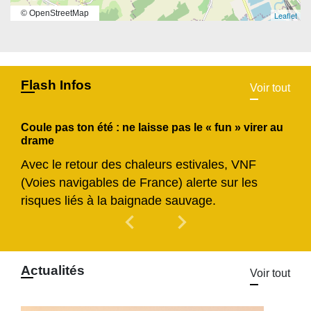
© OpenStreetMap
Leaflet
Flash Infos
Voir tout
Coule pas ton été : ne laisse pas le « fun » virer au
drame
Avec le retour des chaleurs estivales, VNF
(Voies navigables de France) alerte sur les
risques liés à la baignade sauvage.
chevron_left
chevron_right
Previous
Next
Actualités
Voir tout