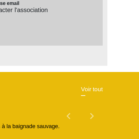
se email
cter l'association
Voir tout
chevron_left
chevron_right
Previous
Next
és à la baignade sauvage.