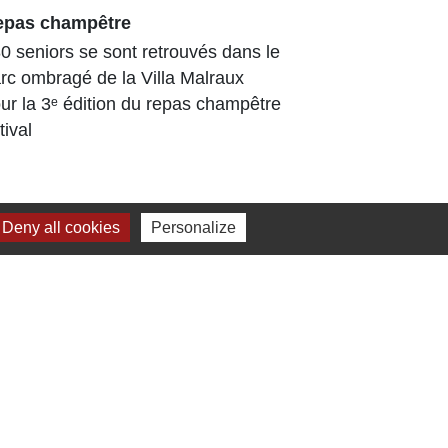
epas champêtre
Arboretum
enrichi et
0 seniors se sont retrouvés dans le
L’Arboretu
rc ombragé de la Villa Malraux
arboré déjà
ur la 3ᵉ édition du repas champêtre
Tout au lo
tival
travaux, d
ont...
Deny all cookies
Personalize
Jumelage
Dielheim (Allemagne)