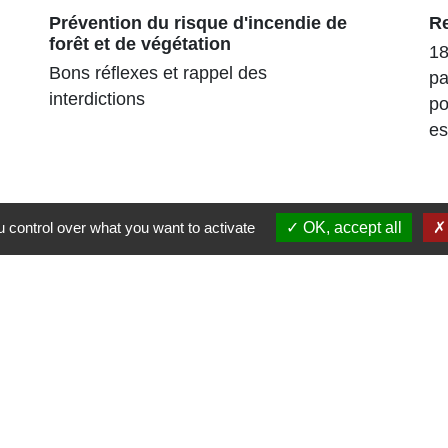
Prévention du risque d'incendie de
R
forêt et de végétation
18
Bons réflexes et rappel des
pa
interdictions
po
es
 control over what you want to activate
OK, accept all
Liens
Région Grand Est
Communauté de Communes des Pays du