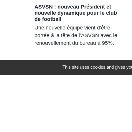
ASVSN : nouveau Président et
nouvelle dynamique pour le club
de football
Une nouvelle équipe vient d’être
portée à la tête de l’ASVSN avec le
renouvellement du bureau à 95%.
This site uses cookies and gives you
Contacts
Commune de St Nicolas de Port
4bis place de la République