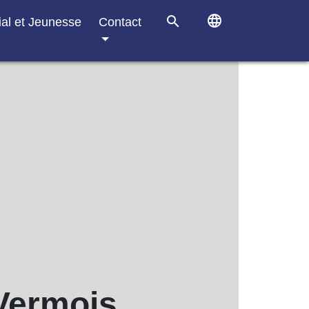
language
search
ial et Jeunesse
Contact
 Vermois