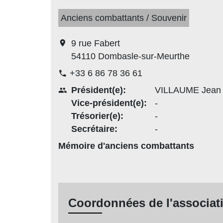
Anciens combattants / Souvenir
location_on
9 rue Fabert
54110 Dombasle-sur-Meurthe
+33 6 86 78 36 61
phone
Président(e):
VILLAUME Jean 
people
Vice-président(e):
-
Trésorier(e):
-
Secrétaire:
-
Mémoire d'anciens combattants
Coordonnées de l'associat