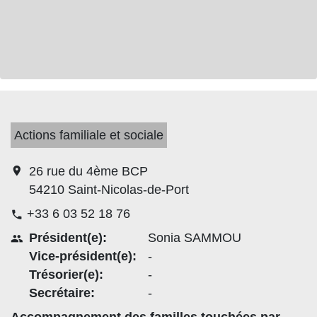
Actions familiale et sociale
location_on
26 rue du 4ème BCP
54210 Saint-Nicolas-de-Port
+33 6 03 52 18 76
phone
Président(e):
Sonia SAMMOU
people
Vice-président(e):
-
Trésorier(e):
-
Secrétaire:
-