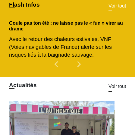
Flash Infos
Voir tout
Coule pas ton été : ne laisse pas le « fun » virer au
drame
Avec le retour des chaleurs estivales, VNF
(Voies navigables de France) alerte sur les
risques liés à la baignade sauvage.
chevron_left
chevron_right
Previous
Next
Actualités
Voir tout