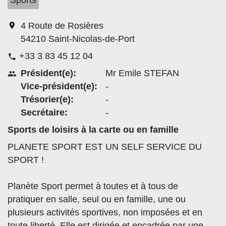
Sports
location_on
4 Route de Rosières
54210 Saint-Nicolas-de-Port
+33 3 83 45 12 04
phone
Président(e):
Mr Emile STEFAN
people
Vice-président(e):
-
Trésorier(e):
-
Secrétaire:
-
Sports de loisirs à la carte ou en famille
PLANETE SPORT EST UN SELF SERVICE DU
SPORT !
Planète Sport permet à toutes et à tous de
pratiquer en salle, seul ou en famille, une ou
plusieurs activités sportives, non imposées et en
toute liberté. Elle est dirigée et encadrée par une