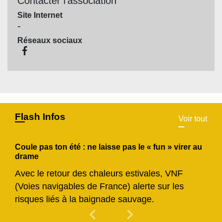
Contacter l'association
Site Internet
-
Réseaux sociaux
Flash Infos
Voir tout
Coule pas ton été : ne laisse pas le « fun » virer au
drame
Avec le retour des chaleurs estivales, VNF
(Voies navigables de France) alerte sur les
risques liés à la baignade sauvage.
chevron_left
chevron_right
Previous
Next