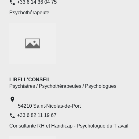
phone
+33 6 14 36 04 75
Psychothérapeute
LIBELL'CONSEIL
Psychiatres / Psychothérapeutes / Psychologues
-
location_on
54210 Saint-Nicolas-de-Port
phone
+33 6 82 11 19 67
Consultante RH et Handicap - Psychologue du Travail