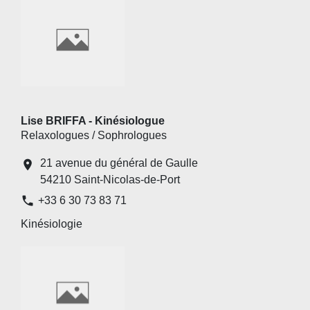
Lise BRIFFA - Kinésiologue
Relaxologues / Sophrologues
21 avenue du général de Gaulle
location_on
54210 Saint-Nicolas-de-Port
phone
+33 6 30 73 83 71
Kinésiologie