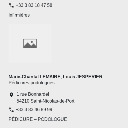
phone
+33 3 83 18 47 58
Infirmières
Marie-Chantal LEMAIRE, Louis JESPERIER
Pédicures-podologues
1 rue Bonnardel
location_on
54210 Saint-Nicolas-de-Port
phone
+33 3 83 46 89 99
PÉDICURE – PODOLOGUE