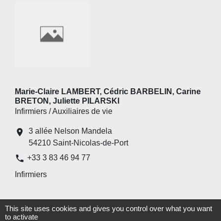
Marie-Claire LAMBERT, Cédric BARBELIN, Carine
BRETON, Juliette PILARSKI
Infirmiers / Auxiliaires de vie
3 allée Nelson Mandela
location_on
54210 Saint-Nicolas-de-Port
phone
+33 3 83 46 94 77
Infirmiers
1
-2
-3
-
4
-5
-6
This site uses cookies and gives you control over what you want
to activate