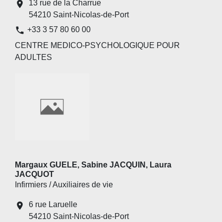
13 rue de la Charrue
location_on
54210 Saint-Nicolas-de-Port
phone
+33 3 57 80 60 00
CENTRE MEDICO-PSYCHOLOGIQUE POUR
ADULTES
Margaux GUELE, Sabine JACQUIN, Laura
JACQUOT
Infirmiers / Auxiliaires de vie
6 rue Laruelle
location_on
54210 Saint-Nicolas-de-Port