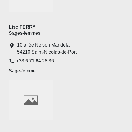
Lise FERRY
Sages-femmes
10 allée Nelson Mandela
location_on
54210 Saint-Nicolas-de-Port
phone
+33 6 71 64 28 36
Sage-femme