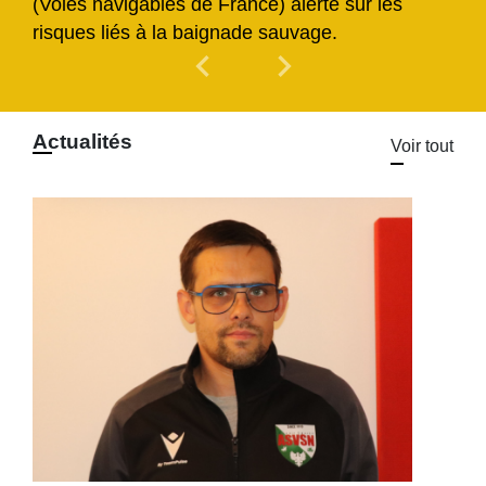
(Voies navigables de France) alerte sur les
risques liés à la baignade sauvage.
chevron_left
chevron_right
Previous
Next
Actualités
Voir tout